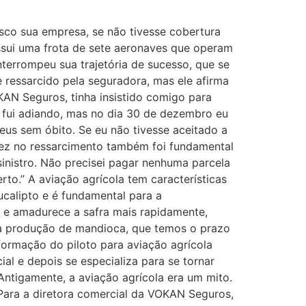
sco sua empresa, se não tivesse cobertura
ssui uma frota de sete aeronaves que operam
nterrompeu sua trajetória de sucesso, que se
e ressarcido pela seguradora, mas ele afirma
KAN Seguros, tinha insistido comigo para
, fui adiando, mas no dia 30 de dezembro eu
Deus sem óbito. Se eu não tivesse aceitado a
idez no ressarcimento também foi fundamental
inistro. Não precisei pagar nenhuma parcela
rto.” A aviação agrícola tem características
ucalipto e é fundamental para a
o e amadurece a safra mais rapidamente,
 na produção de mandioca, que temos o prazo
formação do piloto para aviação agrícola
l e depois se especializa para se tornar
Antigamente, a aviação agrícola era um mito.
 Para a diretora comercial da VOKAN Seguros,