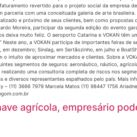
faturamento revertido para o projeto social da empres
 parceria com uma conceituada galeria de arte brasileira
dualizado e próximo de seus clientes, bem como propostas
ardo Moreira, participar da segunda edição do evento gara
s deixa muito feliz. O aeroporto Catarina e VOKAN têm um 
r.” Neste ano, a VOKAN participa de importantes feiras de
, em dezembro; Sindag, em Sertãozinho, em julho e BoatS
 com o intuito de aproximar mercados e clientes. Sobre 
uintes segmentos de seguros: aeronáutico, náutico, agrícol
, realizando uma consultoria completa de riscos nos segm
prias e diversos representantes espalhados pelo país. Mais
– (11) 3666 7979 Marcela Matos (11) 98447 1756 Ariadne G
egom.com.br
ve agrícola, empresário pode