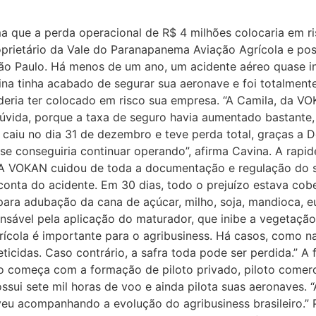
a que a perda operacional de R$ 4 milhões colocaria em ri
oprietário da Vale do Paranapanema Aviação Agrícola e po
 São Paulo. Há menos de um ano, um acidente aéreo quase i
ina tinha acabado de segurar sua aeronave e foi totalment
eria ter colocado em risco sua empresa. “A Camila, da VO
 dúvida, porque a taxa de seguro havia aumentado bastante
e caiu no dia 31 de dezembro e teve perda total, graças a 
 se conseguiria continuar operando”, afirma Cavina. A rap
“A VOKAN cuidou de toda a documentação e regulação do s
conta do acidente. Em 30 dias, todo o prejuízo estava cobe
para adubação da cana de açúcar, milho, soja, mandioca, e
nsável pela aplicação do maturador, que inibe a vegetaçã
agrícola é importante para o agribusiness. Há casos, como
cidas. Caso contrário, a safra toda pode ser perdida.” A 
 começa com a formação de piloto privado, piloto comercia
sui sete mil horas de voo e ainda pilota suas aeronaves. “
lveu acompanhando a evolução do agribusiness brasileiro.”