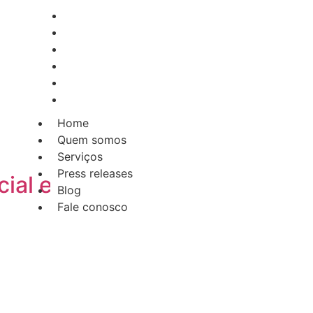
Home
Quem somos
Serviços
Press releases
Blog
Fale conosco
Home
Quem somos
Serviços
Press releases
cial e mascote ao Catarina Av
Blog
Fale conosco