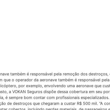
ronave também é responsável pela remoção dos destroços,
m que o operador da aeronave também é responsável pela 
cóptero, por exemplo, envolvendo uma aeronave que cust
 custo, a VOKAN Seguros dispõe dessa cobertura em seu por
ntia, é sempre bom contar com profissionais especializad
ção de destroços que chegaram a custar R$ 500 mil. “A c
tar cobertos, incluindo perdas materiais, de passageiros 