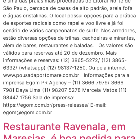
é uma das praias mais procuradas do Litoral Norte de
São Paulo, cercada de casas de alto padrão, areia fofa
e águas cristalinas. O local possui opções para a prática
de esportes radicais como rapel e voo livre e já foi
cenário de vários campeonatos de surfe. Nos arredores,
estão diversas opções de trilhas, cachoeiras e mirantes,
além de bares, restaurantes e baladas. Os valores são
válidos para reservas até 20 de dezembro. Mais
informações e reservas: (12) 3865-5272/ (12) 3865-
6332/ (whatsapp) (12) 98137-1250. Ou pela internet
www.pousadaportomare.com.br Informações para a
imprensa Egom PR Agency – (11) 3666 7979/ 3666
7981 Daya Lima (11) 98207 5278 Marcela Matos (11)
98447 1756 Sala de imprensa:
https://egom.com.br/press-releases/ E-mail:
egom@egom.com.br
Restaurante Ravenala, em
Maresias, é boa pedida para