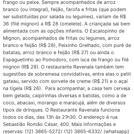
frango ou peixe. Sempre acompanhados de arroz
branco (ou integral), feijão, farofa e fritas (que podem
ser substituídas por salada ou legumes), variam de R$
36 (filé mignon) a R$ 28 (omelete). A criançada sai bem
alimentada com as opções infantis. O Escalopinho de
Mignon, acompanhados de fritas ou legumes, arroz
branco e feijão (R$ 28), Peixinho Grelhado, com purê de
batatas, arroz branco e feijão (R$ 27) ou ainda o
Espaguetinho ao Pomodoro, com isca de frango ou filé
mignon (R$ 28). O restaurante Ravenala também tem
sugestões de sobremesa convidativas, entre elas o petit
gateau, servido com sorvete de creme (R$ 21) e o açaí
na tigela (R$ 26). Para acompanhar, a casa tem cerveja
bem gelada, caipirinhas diversas e batidas, como a de
coco, abacaxi, morango e maracujá, além de diversos
tipos de drinques. O Restaurante Ravenala funciona
todos os dias, das 13h às 21h30. O endereço é rua
Sebastião Romão César, 400. Mais informações e
reservas: (12) 3865-5272/ (12) 3865-6332/ (whatsapp)