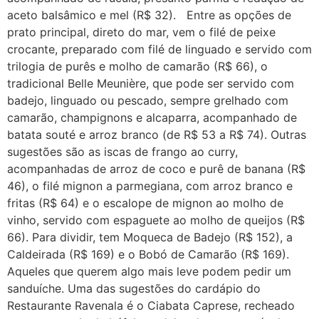
aceto balsâmico e mel (R$ 32). Entre as opções de
prato principal, direto do mar, vem o filé de peixe
crocante, preparado com filé de linguado e servido com
trilogia de purês e molho de camarão (R$ 66), o
tradicional Belle Meunière, que pode ser servido com
badejo, linguado ou pescado, sempre grelhado com
camarão, champignons e alcaparra, acompanhado de
batata souté e arroz branco (de R$ 53 a R$ 74). Outras
sugestões são as iscas de frango ao curry,
acompanhadas de arroz de coco e purê de banana (R$
46), o filé mignon a parmegiana, com arroz branco e
fritas (R$ 64) e o escalope de mignon ao molho de
vinho, servido com espaguete ao molho de queijos (R$
66). Para dividir, tem Moqueca de Badejo (R$ 152), a
Caldeirada (R$ 169) e o Bobó de Camarão (R$ 169).
Aqueles que querem algo mais leve podem pedir um
sanduíche. Uma das sugestões do cardápio do
Restaurante Ravenala é o Ciabata Caprese, recheado