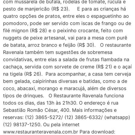
com mussarela de búfala, rodelas de tomate, rúcula e
pesto de manjericão (R$ 23). E para as crianças há
quatro opções de pratos, entre eles o espaguetinho ao
pomodoro, pode ser servido com iscas de frango ou de
filé mignon (R$ 28) e o peixinho crocante, feito com
nuggets de peixe artesanal, vai para a mesa com purê
de batata, arroz branco e feijão (R$ 30). O restaurante
Ravenala também tem sugestões de sobremesa
convidativas, entre elas a salada de frutas flambada na
cachaça, servida com sorvete de creme (R$ 21) e o açaí
na tigela (R$ 26). Para acompanhar, a casa tem cerveja
bem gelada, caipirinhas diversas e batidas, como a de
coco, abacaxi, morango e maracujá, além de diversos
tipos de drinques. O Restaurante Ravenala funciona
todos os dias, das 13h às 21h30. O endereço é rua
Sebastião Romão César, 400. Mais informações e
reservas: (12) 3865-5272/ (12) 3865-6332/ (whatsapp)
(12) 98137-1250. Ou pela internet
www.restauranteravenala.com.br Para download: