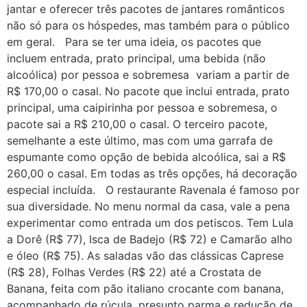
jantar e oferecer três pacotes de jantares românticos
não só para os hóspedes, mas também para o público
em geral. Para se ter uma ideia, os pacotes que
incluem entrada, prato principal, uma bebida (não
alcoólica) por pessoa e sobremesa variam a partir de
R$ 170,00 o casal. No pacote que inclui entrada, prato
principal, uma caipirinha por pessoa e sobremesa, o
pacote sai a R$ 210,00 o casal. O terceiro pacote,
semelhante a este último, mas com uma garrafa de
espumante como opção de bebida alcoólica, sai a R$
260,00 o casal. Em todas as três opções, há decoração
especial incluída. O restaurante Ravenala é famoso por
sua diversidade. No menu normal da casa, vale a pena
experimentar como entrada um dos petiscos. Tem Lula
a Dorê (R$ 77), Isca de Badejo (R$ 72) e Camarão alho
e óleo (R$ 75). As saladas vão das clássicas Caprese
(R$ 28), Folhas Verdes (R$ 22) até a Crostata de
Banana, feita com pão italiano crocante com banana,
acompanhado de rúcula, presunto parma e redução de