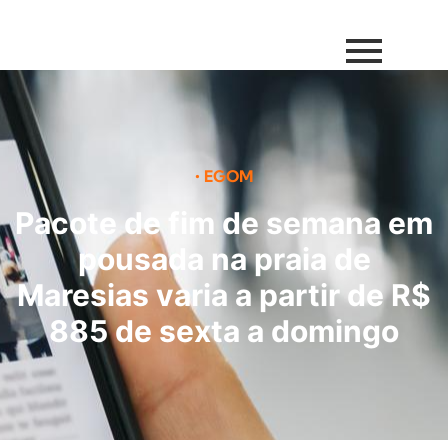
•
EGOM
Pacote de fim de semana em
pousada na praia de
Maresias varia a partir de R$
885 de sexta a domingo