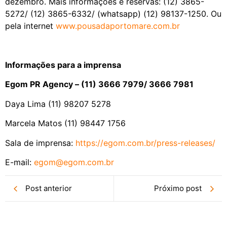
dezembro. Mais informações e reservas: (12) 3865-
5272/ (12) 3865-6332/ (whatsapp) (12) 98137-1250. Ou
pela internet
www.pousadaportomare.com.br
Informações para a imprensa
Egom PR Agency – (11) 3666 7979/ 3666 7981
Daya Lima (11) 98207 5278
Marcela Matos (11) 98447 1756
Sala de imprensa:
https://egom.com.br/press-
releases/
E-mail:
egom@egom.com.br
Post anterior
Próximo post