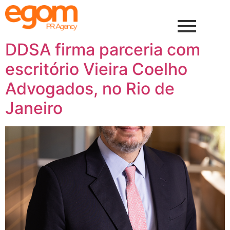
DDSA firma parceria com
escritório Vieira Coelho
Advogados, no Rio de
Janeiro