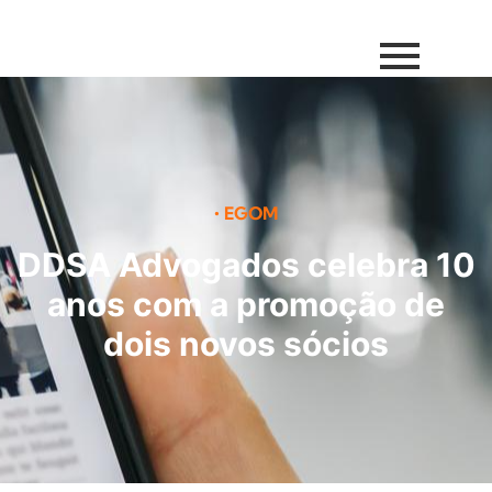
•
EGOM
DDSA Advogados celebra 10
anos com a promoção de
dois novos sócios