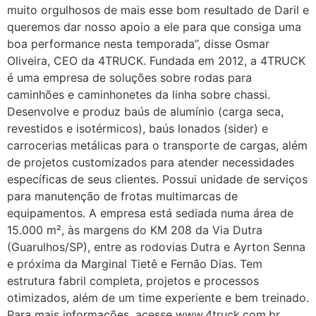
muito orgulhosos de mais esse bom resultado de Daril e
queremos dar nosso apoio a ele para que consiga uma
boa performance nesta temporada”, disse Osmar
Oliveira, CEO da 4TRUCK. Fundada em 2012, a 4TRUCK
é uma empresa de soluções sobre rodas para
caminhões e caminhonetes da linha sobre chassi.
Desenvolve e produz baús de alumínio (carga seca,
revestidos e isotérmicos), baús lonados (sider) e
carrocerias metálicas para o transporte de cargas, além
de projetos customizados para atender necessidades
específicas de seus clientes. Possui unidade de serviços
para manutenção de frotas multimarcas de
equipamentos. A empresa está sediada numa área de
15.000 m², às margens do KM 208 da Via Dutra
(Guarulhos/SP), entre as rodovias Dutra e Ayrton Senna
e próxima da Marginal Tietê e Fernão Dias. Tem
estrutura fabril completa, projetos e processos
otimizados, além de um time experiente e bem treinado.
Para mais informações, acesse www.4truck.com.br