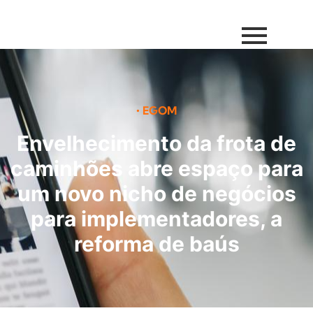
•
EGOM
Envelhecimento da frota de
caminhões abre espaço para
um novo nicho de negócios
para implementadores, a
reforma de baús