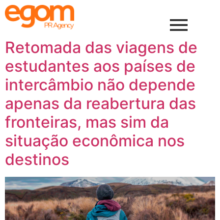
Retomada das viagens de
estudantes aos países de
intercâmbio não depende
apenas da reabertura das
fronteiras, mas sim da
situação econômica nos
destinos