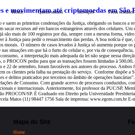
res e movimentam até criptomoedas em São 
Home
Quem somos
Serviços
Press releases
 saem as primeiras condenações da Justiça, obrigando os bancos a ress
uem sacar recursos até em bancos estrangeiros através dos celulares. U
 já são mais de 100 registros por dia, sempre com a mesma forma, vidro
 à Justiça para pedir o ressarcimento das perdas. A boa notícia é que, 
anos morais. O número de casos levados à Justiça só aumenta porque os
situações em que há o furto do celular e, por via de consequência, r
consumo, a interpretação mais adequada da lei não segue nessa direçã
o, o PROCON pediu para que as transações fossem limitadas à 500,00, 
to e 22 de setembro, foram favoráveis aos autores do processo. Ambos f
rem os clientes pela falha na prestação do serviço. Conforme dispõe a 
audes e delitos praticados por terceiros no âmbito de operações bancár
lações de Consumo. Com grande acervo de processos conduzidos, conhec
, nacionais e internacionais. Anteriormente, foi professor da PUC/SP
ão PROCON/SP. É Graduado em Direito pela Universidade Presbiteri
arcela Matos (11) 98447 1756 Sala de imprensa: www.egom.com.br 
Mapa do Site
Fa
Home