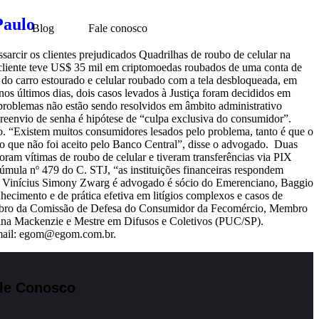
Paulo
Blog
Fale conosco
arcir os clientes prejudicados Quadrilhas de roubo de celular na
m cliente teve US$ 35 mil em criptomoedas roubados de uma conta de
 do carro estourado e celular roubado com a tela desbloqueada, em
nos últimos dias, dois casos levados à Justiça foram decididos em
 problemas não estão sendo resolvidos em âmbito administrativo
eenvio de senha é hipótese de “culpa exclusiva do consumidor”.
o. “Existem muitos consumidores lesados pelo problema, tanto é que o
o que não foi aceito pelo Banco Central”, disse o advogado. Duas
oram vítimas de roubo de celular e tiveram transferências via PIX
Súmula nº 479 do C. STJ, “as instituições financeiras respondem
ias”. Vinícius Simony Zwarg é advogado é sócio do Emerenciano, Baggio
imento e de prática efetiva em litígios complexos e casos de
, Membro da Comissão de Defesa do Consumidor da Fecomércio, Membro
ana Mackenzie e Mestre em Difusos e Coletivos (PUC/SP).
E-mail: egom@egom.com.br.
le Conosco