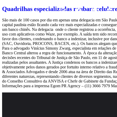
Quadrilhas especializadas roubam celula
São mais de 100 casos por dia em apenas uma delegacia em São Paulo e
capital paulista estão ficando cada vez mais especializadas e conseg
um banco chinês. Na delegacia onde o cliente registrou a ocorrência,
uso com aplicativos como Waze, por exemplo. A saída tem sido recorrer
favor dos clientes, condenando o banco a indenizar, inclusive por d
(SAC, Ouvidoria, PROCONS, BACEN, etc.). Os bancos alegam que nas 
Para o advogado Vinícius Simony Zwarg, especialista em relações de 
Banco Central alterou a regra de funcionamento. À época da alteraçã
decisões recentes do Tribunal de Justiça de São Paulo, em 11 de agos
realizadas pelos assaltantes. A Justiça condenou os bancos a indeniza
objetivamente pelos danos gerados por fortuito interno relativo a fr
& Associados Advogados e desde 2006 atua na área de Direito das Re
diferentes naturezas, representando clientes de diversos segmentos
do Conselho Consultivo da ANVISA e Chefe de Gabinete da Fundaç
Informações para a imprensa Egom PR Agency – (11) 3666 7979 M