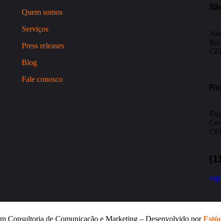
Sã
Quem somos
Serviços
Ala
Bar
Press releases
CEP
Blog
Fale conosco
Rio
Rua
Cen
CEP
(1
eg
m Consultoria de Comunicação e Marketing – Desenvolvido por
Estúd