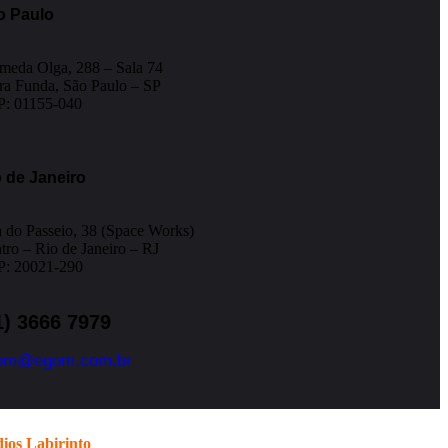
o Paulo
meda Olga, 288 – Sala 74
ra Funda, São Paulo – SP
: 01155-040
 de Janeiro
 do Passeio, 38 (Space Works)
tro – Rio de Janeiro – RJ
: 20021-290
1) 3666 7979
om@egom.com.br
ios Labirinto