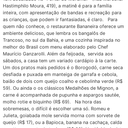
Hastimphilo Moura, 419), a matinê é para a família
inteira, com apresentação de bandas e recreação para
as crianças, que podem ir fantasiadas, é claro. Para
quem não conhece, o restaurante Bananeira oferece um
ambiente delicioso, que lembra os bangalôs de
Trancoso, no sul da Bahia, e uma cozinha inspirada no
melhor do Brasil com menu elaborado pelo Chef
Maurício Ganzarolli. Além da feijoada, servida aos
sábados, a casa tem um variado cardápio à la carte.
Um dos pratos mais pedidos é o Borogodó, carne seca
desfiada e puxada em manteiga de garrafa e cebola,
baião de dois com queijo coalho e cebolinha verde (R$
59). Ou ainda o os clássicos Medalhões de Mignon, a
carne é acompanhada de pupunha e aspargos sautée,
molho rotie e biquinho (R$ 69). Na hora das
sobremesas, o difícil é escolher uma só. Romeu e
Julieta, goiabada mole servida morna com sorvete de
queijo (R$ 17), ou a Bapioca, banana na cachaça, calda