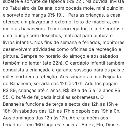
suzette e sorvete de tapioca (R$ 22). Na dúvida, invista
no Tabuleiro da Baiana, com cocada mole, mini quindim
e sorvete de manga (R$ 19). Para as crianças, a casa
oferece um playground externo, feito de madeira, em
meio às bananeiras. Tem escorregador, teia de cordas e
uma lounge com desenhos, material para pintura e
livros infantis. Nos fins de semana e feriados, monitores
desenvolvem atividades como oficinas de recreação e
pintura. Sempre no horário do almoço e aos sábados
também no jantar (até 22h). O cardápio infantil também
conquista a criançada e garante sossego para os pais e
mães curtirem a refeição. Aos sábados tem a Feijoada
do Bananeira, servida das 12h às 17h. Adultos pagam
R$ 89, crianças até 4 anos, R$ 39 e de 5 a 12 anos R$
55. O bufê de feijoada inclui as sobremesas. O
Bananeira funciona de terça a sexta das 12h às 15h e
18h-0h sábados das 12h às 17h e depois das 19h à 0h.
Aos domingos das 12h às 17h. Abre também aos
feriados. Tem 160 lugares e aceita Amex, Elo, Diners,