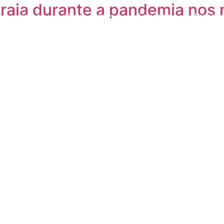
praia durante a pandemia nos 
Home
Quem somos
Serviços
Press r