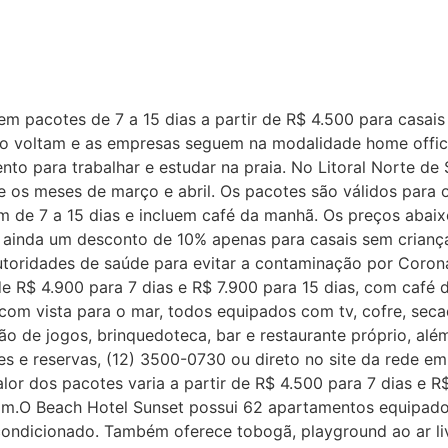
 pacotes de 7 a 15 dias a partir de R$ 4.500 para casais 
ão voltam e as empresas seguem na modalidade home office
nto para trabalhar e estudar na praia. No Litoral Norte de
e os meses de março e abril. Os pacotes são válidos para 
am de 7 a 15 dias e incluem café da manhã. Os preços abai
em ainda um desconto de 10% apenas para casais sem crian
toridades de saúde para evitar a contaminação por Corona
de R$ 4.900 para 7 dias e R$ 7.900 para 15 dias, com café 
om vista para o mar, todos equipados com tv, cofre, secad
ão de jogos, brinquedoteca, bar e restaurante próprio, alé
ções e reservas, (12) 3500-0730 ou direto no site da rede
lor dos pacotes varia a partir de R$ 4.500 para 7 dias e 
am.O Beach Hotel Sunset possui 62 apartamentos equipados
condicionado. Também oferece tobogã, playground ao ar l