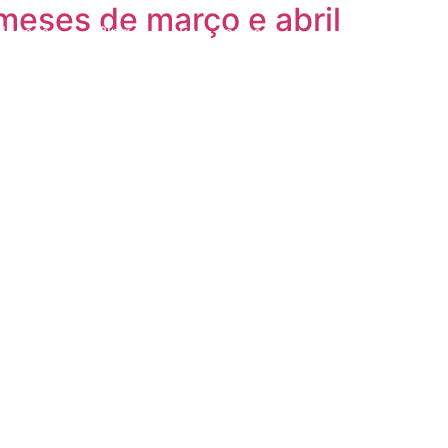
meses de março e abril
eleases
Blog
Fale conosco