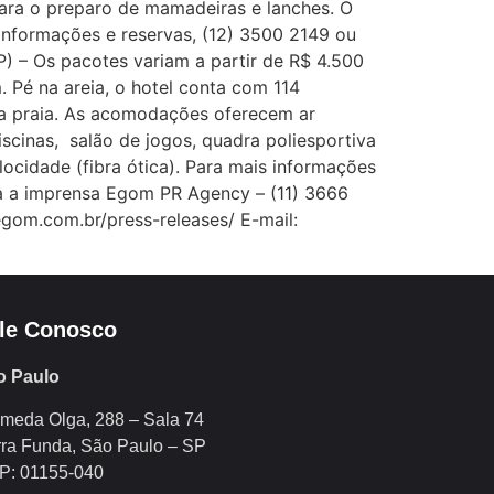
ara o preparo de mamadeiras e lanches. O
s informações e reservas, (12) 3500 2149 ou
) – Os pacotes variam a partir de R$ 4.500
 Pé na areia, o hotel conta com 114
a a praia. As acomodações oferecem ar
scinas, salão de jogos, quadra poliesportiva
ocidade (fibra ótica). Para mais informações
ra a imprensa Egom PR Agency – (11) 3666
gom.com.br/press-releases/ E-mail:
le Conosco
o Paulo
meda Olga, 288 – Sala 74
ra Funda, São Paulo – SP
P: 01155-040