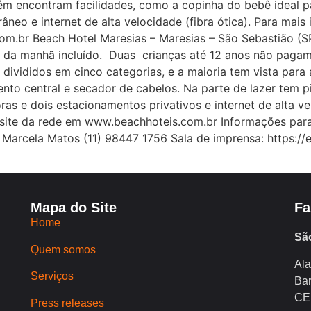
ém encontram facilidades, como a copinha do bebê ideal p
âneo e internet de alta velocidade (fibra ótica). Para mai
om.br Beach Hotel Maresias – Maresias – São Sebastião (SP
é da manhã incluído. Duas crianças até 12 anos não pagam.
divididos em cinco categorias, e a maioria tem vista par
to central e secador de cabelos. Na parte de lazer tem pi
s e dois estacionamentos privativos e internet de alta vel
o site da rede em www.beachhoteis.com.br Informações pa
arcela Matos (11) 98447 1756 Sala de imprensa: https://e
Mapa do Site
Fa
Home
Sã
Quem somos
Ala
Serviços
Bar
CE
Press releases