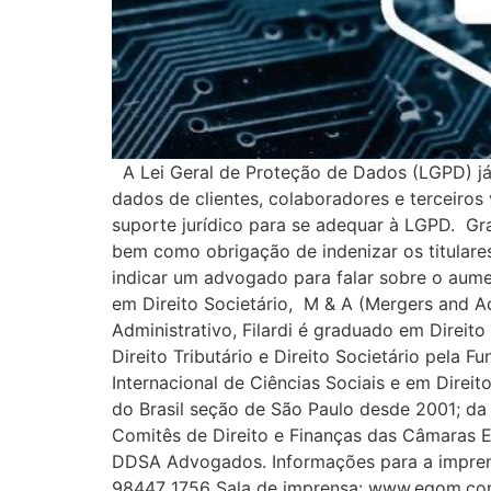
A Lei Geral de Proteção de Dados (LGPD) já 
dados de clientes, colaboradores e terceiro
suporte jurídico para se adequar à LGPD. Gr
bem como obrigação de indenizar os titulare
indicar um advogado para falar sobre o aume
em Direito Societário, M & A (Mergers and Ac
Administrativo, Filardi é graduado em Direi
Direito Tributário e Direito Societário pela 
Internacional de Ciências Sociais e em Dire
do Brasil seção de São Paulo desde 2001; da 
Comitês de Direito e Finanças das Câmaras Es
DDSA Advogados. Informações para a impren
98447 1756 Sala de imprensa: www.egom.co