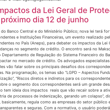
impactos da Lei Geral de Prot
próximo dia 12 de junho
 do Banco Central e do Ministério Público; nova lei terá f
dentes e Instituições Financeiras, um evento realizado pe
dentes no País (Aneps), para debater os impactos da Lei 
danças no segmento de crédito. O encontro será no Maksou
o Departamento de Regulação do Sistema Financeiro do Banc
pactar no mercado de crédito. Os advogados especialistas 
les vão falar sobre os principais desafios dos correspond
das. Na programação, os temas são “LGPD – Aspectos Fundam
lização”, “Riscos diretos e indiretos para os correspondente
sobre o segmento dos correspondentes será um grande desa
ão tem ideia dos impactos reais que vão recair sobre a at
tria de processos de indenização, gerando um colapso”, dis
 , basicamente, regula como as empresas do setor público
ransparentes e seguras. Com a normativa, o usuário pode