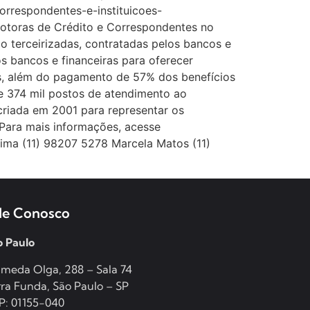
orrespondentes-e-instituicoes-
motoras de Crédito e Correspondentes no
 terceirizadas, contratadas pelos bancos e
os bancos e financeiras para oferecer
os, além do pagamento de 57% dos benefícios
de 374 mil postos de atendimento ao
criada em 2001 para representar os
Para mais informações, acesse
ma (11) 98207 5278 Marcela Matos (11)
le Conosco
o Paulo
meda Olga, 288 – Sala 74
ra Funda, São Paulo – SP
P: 01155-040