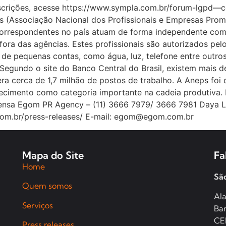
scrições, acesse https://www.sympla.com.br/forum-lgpd—c
ps (Associação Nacional dos Profissionais e Empresas Pro
correspondentes no país atuam de forma independente como
s fora das agências. Estes profissionais são autorizados pel
de pequenas contas, como água, luz, telefone entre outr
 Segundo o site do Banco Central do Brasil, existem mais 
cerca de 1,7 milhão de postos de trabalho. A Aneps foi 
ecimento como categoria importante na cadeia produtiva. 
ensa Egom PR Agency – (11) 3666 7979/ 3666 7981 Daya Li
com.br/press-releases/ E-mail: egom@egom.com.br
Mapa do Site
Fa
Home
Sã
Quem somos
Ala
Serviços
Bar
CE
Press releases