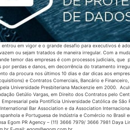
entrou em vigor e o grande desafio para executivos é ado
s vazem ou sejam tratados de maneira irregular. Com a mu
ande temor das empresas é com processos judiciais, que po
s por perdas e danos, em decorrência do tratamento irregu
nto da procura nos últimos 10 dias e dar dicas aos empres
quisitions) e Contratos Comerciais, Bancário e Financeiro,
to pela Universidade Presbiteriana Mackenzie em 2000. Acu
Fundação Getúlio Vargas, em Direito dos Contratos pelo Cent
ito Empresarial pela Pontifícia Universidade Católica de 
International Bar Association e da Association Internacion
panhola e Portuguesa de Indústria e Comércio no Brasil em
sa Egom PR Agency – (11) 3666 7979/ 3666 7981 Daya Lim
m.br E-mail: egom@egom.com.br