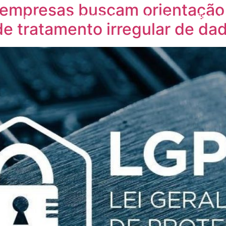
empresas buscam orientação j
Home
Quem somos
Serviços
Press r
e tratamento irregular de da