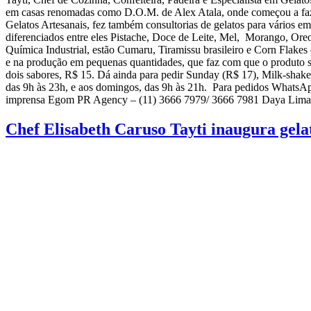
em casas renomadas como D.O.M. de Alex Atala, onde começou a fazer
Gelatos Artesanais, fez também consultorias de gelatos para vários e
diferenciados entre eles Pistache, Doce de Leite, Mel, Morango, Or
Química Industrial, estão Cumaru, Tiramissu brasileiro e Corn Flake
e na produção em pequenas quantidades, que faz com que o produto 
dois sabores, R$ 15. Dá ainda para pedir Sunday (R$ 17), Milk-shake
das 9h às 23h, e aos domingos, das 9h às 21h. Para pedidos WhatsA
imprensa Egom PR Agency – (11) 3666 7979/ 3666 7981 Daya Lima
Chef Elisabeth Caruso Tayti inaugura gel