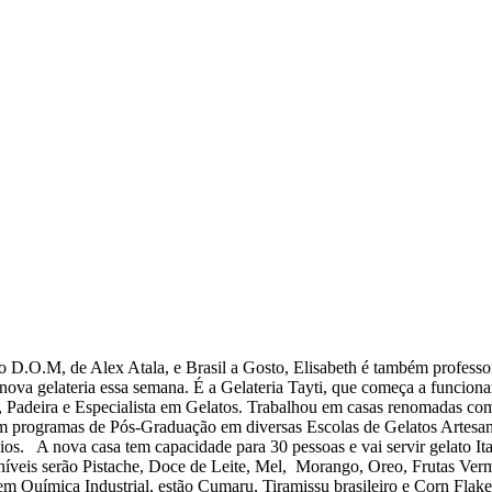
O.M, de Alex Atala, e Brasil a Gosto, Elisabeth é também professora 
va gelateria essa semana. É a Gelateria Tayti, que começa a funciona
ra, Padeira e Especialista em Gelatos. Trabalhou em casas renomadas c
 em programas de Pós-Graduação em diversas Escolas de Gelatos Artesan
ócios. A nova casa tem capacidade para 30 pessoas e vai servir gelato 
níveis serão Pistache, Doce de Leite, Mel, Morango, Oreo, Frutas V
o em Química Industrial, estão Cumaru, Tiramissu brasileiro e Corn Fl