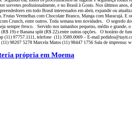
 sorvetes profissionalmente, e no Brasil à Gosto. Nos últimos anos,
mpreendedores em todo Brasil interessados em abrir, expandir ou atuali
eo, Frutas Vermelhas com Chocolate Branco, Manga com Maracujá. E out
s com Crunch, entre outros. Toda semana tem novidades. O segredo dos 
seja sempre fresco. Servido nos tamanhos pequeno, médio e grande, o 
 (R$ 19) e Banana split (R$ 22).entre outras opções. O horário de fun
pp (11) 97757.1111, telefone (11) 3589.0069 – E-mail pedidos@tayti
 (11) 98207 5278 Marcela Matos (11) 98447 1756 Sala de imprensa
ateria própria em Moema