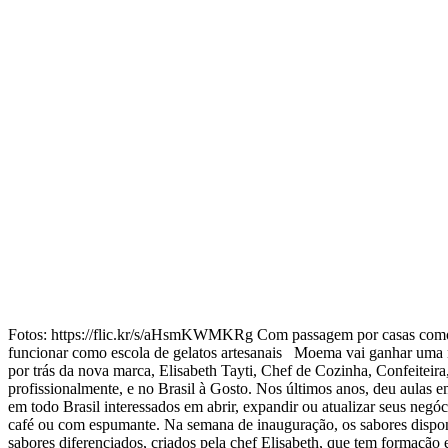
Fotos: https://flic.kr/s/aHsmKWMKRg Com passagem por casas como D.
funcionar como escola de gelatos artesanais Moema vai ganhar uma no
por trás da nova marca, Elisabeth Tayti, Chef de Cozinha, Confeitei
profissionalmente, e no Brasil à Gosto. Nos últimos anos, deu aulas
em todo Brasil interessados em abrir, expandir ou atualizar seus neg
café ou com espumante. Na semana de inauguração, os sabores dispo
sabores diferenciados, criados pela chef Elisabeth, que tem formaçã