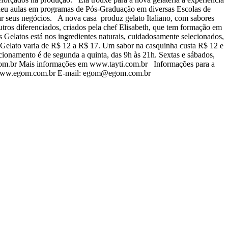
 deu aulas em programas de Pós-Graduação em diversas Escolas de
zar seus negócios. A nova casa produz gelato Italiano, com sabores
ros diferenciados, criados pela chef Elisabeth, que tem formação em
Gelatos está nos ingredientes naturais, cuidadosamente selecionados,
Gelato varia de R$ 12 a R$ 17. Um sabor na casquinha custa R$ 12 e
cionamento é de segunda a quinta, das 9h às 21h. Sextas e sábados,
.com.br Mais informações em www.tayti.com.br Informações para a
: www.egom.com.br E-mail: egom@egom.com.br