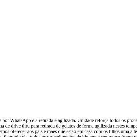
r WhatsApp e a retirada é agilizada. Unidade reforça todos os proce
de drive thru para retirada de gelatos de forma agilizada nestes tempos
emos oferecer aos pais e mães que estão em casa com os filhos uma alte
os. Segundo ela, todos os procedimentos de higiene e segurança foram r