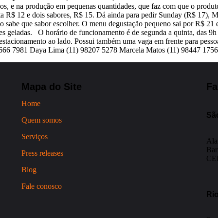
nados, e na produção em pequenas quantidades, que faz com que o prod
a R$ 12 e dois sabores, R$ 15. Dá ainda para pedir Sunday (R$ 17), Mi
 sabe que sabor escolher. O menu degustação pequeno sai por R$ 21 e 
es geladas. O horário de funcionamento é de segunda a quinta, das 9h 
 com estacionamento ao lado. Possui também uma vaga em frente para pe
3666 7981 Daya Lima (11) 98207 5278 Marcela Matos (11) 98447 17
Mapa do Site
Fa
Home
Sã
Quem somos
Serviços
Ala
Bar
Press releases
CEP
Blog
Fale conosco
Rio