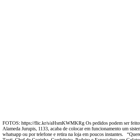
FOTOS: https://flic.kr/s/aHsmKWMKRg Os pedidos podem ser feitos po
Alameda Jurupis, 1133, acaba de colocar em funcionamento um sistema 
whatsapp ou por telefone e retira na loja em poucos instantes. “Quer
Tayti, Chef de Cozinha, Confeiteira, Padeira e Especialista em Gelat