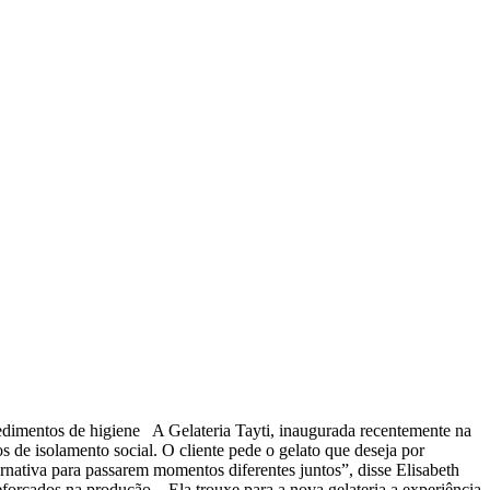
dimentos de higiene A Gelateria Tayti, inaugurada recentemente na
 de isolamento social. O cliente pede o gelato que deseja por
rnativa para passarem momentos diferentes juntos”, disse Elisabeth
eforçados na produção. Ela trouxe para a nova gelateria a experiência