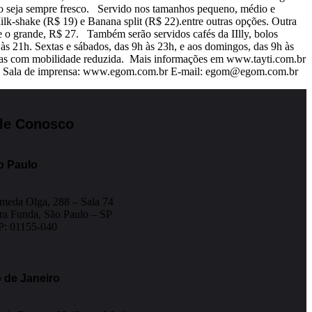
uto seja sempre fresco. Servido nos tamanhos pequeno, médio e
lk-shake (R$ 19) e Banana split (R$ 22).entre outras opções. Outra
o grande, R$ 27. Também serão servidos cafés da IIlly, bolos
às 21h. Sextas e sábados, das 9h às 23h, e aos domingos, das 9h às
ssoas com mobilidade reduzida. Mais informações em www.tayti.com.br
56 Sala de imprensa: www.egom.com.br E-mail: egom@egom.com.br
le Conosco
o Paulo
meda Olga, 288 – Sala 74
ra Funda, São Paulo – SP
: 01155-040
 de Janeiro