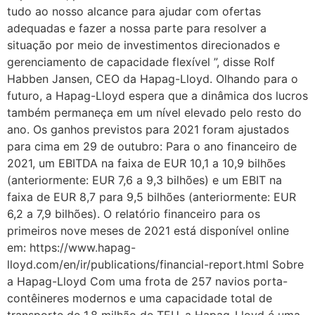
tudo ao nosso alcance para ajudar com ofertas
adequadas e fazer a nossa parte para resolver a
situação por meio de investimentos direcionados e
gerenciamento de capacidade flexível ”, disse Rolf
Habben Jansen, CEO da Hapag-Lloyd. Olhando para o
futuro, a Hapag-Lloyd espera que a dinâmica dos lucros
também permaneça em um nível elevado pelo resto do
ano. Os ganhos previstos para 2021 foram ajustados
para cima em 29 de outubro: Para o ano financeiro de
2021, um EBITDA na faixa de EUR 10,1 a 10,9 bilhões
(anteriormente: EUR 7,6 a 9,3 bilhões) e um EBIT na
faixa de EUR 8,7 para 9,5 bilhões (anteriormente: EUR
6,2 a 7,9 bilhões). O relatório financeiro para os
primeiros nove meses de 2021 está disponível online
em: https://www.hapag-
lloyd.com/en/ir/publications/financial-report.html Sobre
a Hapag-Lloyd Com uma frota de 257 navios porta-
contêineres modernos e uma capacidade total de
transporte de 1,8 milhão de TEU, a Hapag-Lloyd é uma