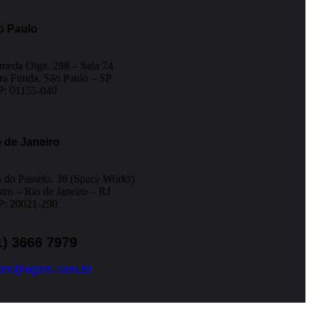
o Paulo
meda Olga, 288 – Sala 74
ra Funda, São Paulo – SP
: 01155-040
 de Janeiro
 do Passeio, 38 (Space Works)
tro – Rio de Janeiro – RJ
: 20021-290
1) 3666 7979
om@egom.com.br