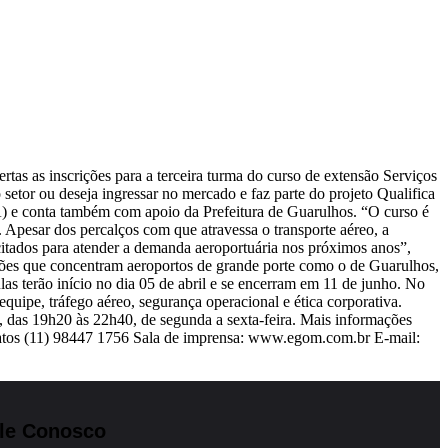
as as inscrições para a terceira turma do curso de extensão Serviços
etor ou deseja ingressar no mercado e faz parte do projeto Qualifica
) e conta também com apoio da Prefeitura de Guarulhos. “O curso é
 Apesar dos percalços com que atravessa o transporte aéreo, a
acitados para atender a demanda aeroportuária nos próximos anos”,
giões que concentram aeroportos de grande porte como o de Guarulhos,
as terão início no dia 05 de abril e se encerram em 11 de junho. No
quipe, tráfego aéreo, segurança operacional e ética corporativa.
 das 19h20 às 22h40, de segunda a sexta-feira. Mais informações
tos (11) 98447 1756 Sala de imprensa: www.egom.com.br E-mail:
le Conosco