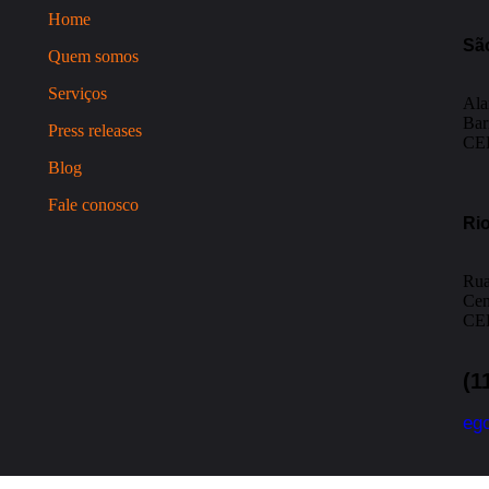
Home
Sã
Quem somos
Serviços
Ala
Bar
Press releases
CEP
Blog
Fale conosco
Rio
Rua
Cen
CEP
(1
eg