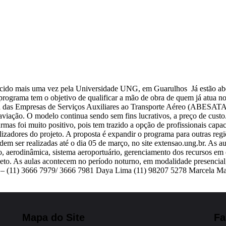
ecido mais uma vez pela Universidade UNG, em Guarulhos Já estão abert
grama tem o objetivo de qualificar a mão de obra de quem já atua no s
ra das Empresas de Serviços Auxiliares ao Transporte Aéreo (ABESATA
aviação. O modelo continua sendo sem fins lucrativos, a preço de custo.
urmas foi muito positivo, pois tem trazido a opção de profissionais cap
lizadores do projeto. A proposta é expandir o programa para outras re
 ser realizadas até o dia 05 de março, no site extensao.ung.br. As aul
, aerodinâmica, sistema aeroportuário, gerenciamento dos recursos em e
to. As aulas acontecem no período noturno, em modalidade presencial,
– (11) 3666 7979/ 3666 7981 Daya Lima (11) 98207 5278 Marcela Ma
Mapa do Site
Fa