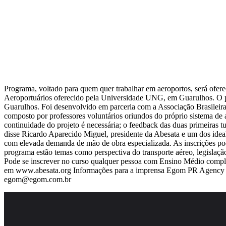
Programa, voltado para quem quer trabalhar em aeroportos, será ofer
Aeroportuários oferecido pela Universidade UNG, em Guarulhos. O pro
Guarulhos. Foi desenvolvido em parceria com a Associação Brasilei
composto por professores voluntários oriundos do próprio sistema de 
continuidade do projeto é necessária; o feedback das duas primeiras t
disse Ricardo Aparecido Miguel, presidente da Abesata e um dos idea
com elevada demanda de mão de obra especializada. As inscrições podem
programa estão temas como perspectiva do transporte aéreo, legislação
Pode se inscrever no curso qualquer pessoa com Ensino Médio comple
em www.abesata.org Informações para a imprensa Egom PR Agency 
egom@egom.com.br