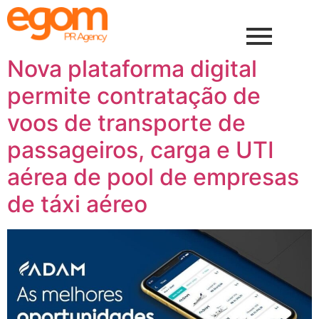
Nova plataforma digital
permite contratação de
voos de transporte de
passageiros, carga e UTI
aérea de pool de empresas
de táxi aéreo