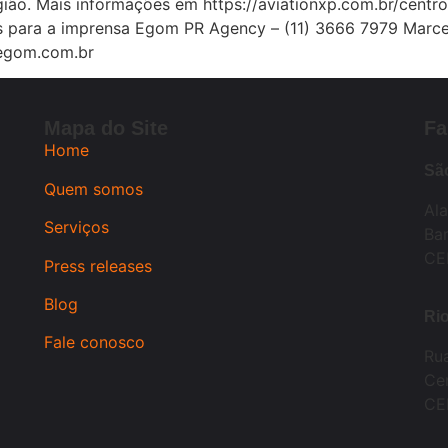
ião. Mais informações em https://aviationxp.com.br/centro
 para a imprensa Egom PR Agency – (11) 3666 7979 Marcel
egom.com.br
Mapa do Site
Fa
Home
Sã
Quem somos
Al
Serviços
Bar
CE
Press releases
Blog
Rio
Fale conosco
Ru
Cen
CE