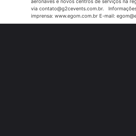
aeronaves e novos centros de serviços na reg
via contato@g2cevents.com.br. Informações
imprensa: www.egom.com.br E-mail: egom@