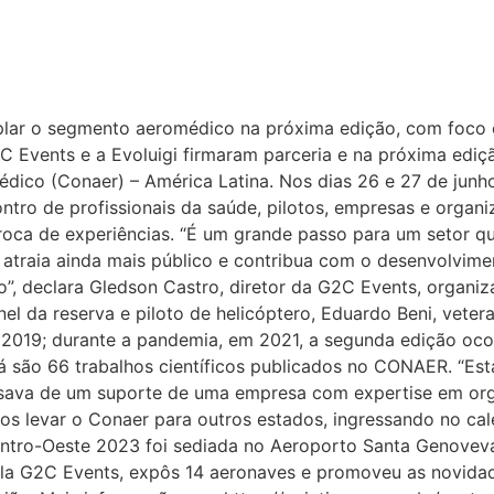
lar o segmento aeromédico na próxima edição, com foco em
 Events e a Evoluigi firmaram parceria e na próxima ediç
co (Conaer) – América Latina. Nos dias 26 e 27 de junho
o de profissionais da saúde, pilotos, empresas e organiz
troca de experiências. “É um grande passo para um setor q
 atraia ainda mais público e contribua com o desenvolvi
o”, declara Gledson Castro, diretor da G2C Events, organi
l da reserva e piloto de helicóptero, Eduardo Beni, veter
2019; durante a pandemia, em 2021, a segunda edição ocorr
á são 66 trabalhos científicos publicados no CONAER. “Est
cisava de um suporte de uma empresa com expertise em or
s levar o Conaer para outros estados, ingressando no cal
Centro-Oeste 2023 foi sediada no Aeroporto Santa Genoveva
pela G2C Events, expôs 14 aeronaves e promoveu as novid