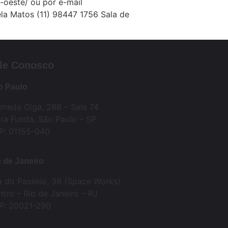
-oeste/ ou por e-mail
a Matos (11) 98447 1756 Sala de
le Conosco
o Paulo
ameda Olga, 288 – Sala 74
ra Funda, São Paulo – SP
P: 01155-040
 de Janeiro
a do Passeio, 38 (Space Works)
tro – Rio de Janeiro – RJ
P: 20021-290