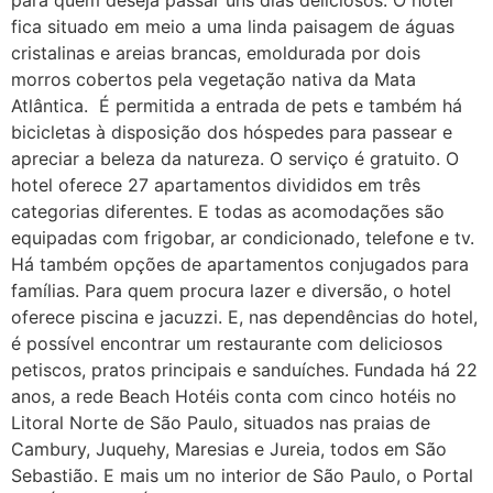
para quem deseja passar uns dias deliciosos. O hotel
fica situado em meio a uma linda paisagem de águas
cristalinas e areias brancas, emoldurada por dois
morros cobertos pela vegetação nativa da Mata
Atlântica. É permitida a entrada de pets e também há
bicicletas à disposição dos hóspedes para passear e
apreciar a beleza da natureza. O serviço é gratuito. O
hotel oferece 27 apartamentos divididos em três
categorias diferentes. E todas as acomodações são
equipadas com frigobar, ar condicionado, telefone e tv.
Há também opções de apartamentos conjugados para
famílias. Para quem procura lazer e diversão, o hotel
oferece piscina e jacuzzi. E, nas dependências do hotel,
é possível encontrar um restaurante com deliciosos
petiscos, pratos principais e sanduíches. Fundada há 22
anos, a rede Beach Hotéis conta com cinco hotéis no
Litoral Norte de São Paulo, situados nas praias de
Cambury, Juquehy, Maresias e Jureia, todos em São
Sebastião. E mais um no interior de São Paulo, o Portal