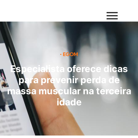
•
EGOM
Especialista oferece dicas
para prevenir perda de
massa muscular na terceira
idade