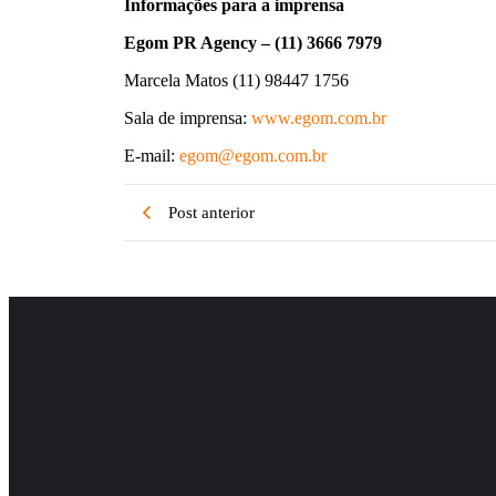
Informações para a imprensa
Egom PR Agency – (11) 3666 7979
Marcela Matos (11) 98447 1756
Sala de imprensa:
www.egom.com.br
E-mail:
egom@egom.com.br
Post anterior