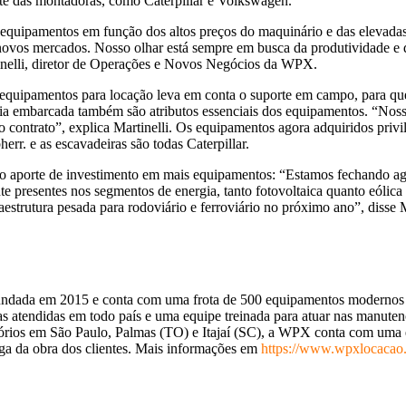
ente das montadoras, como Caterpillar e Volkswagen.
quipamentos em função dos altos preços do maquinário e das elevadas
e novos mercados. Nosso olhar está sempre em busca da produtividade e 
inelli, diretor de Operações e Novos Negócios da WPX.
quipamentos para locação leva em conta o suporte em campo, para que 
gia embarcada também são atributos essenciais dos equipamentos. “Noss
 contrato”, explica Martinelli. Os equipamentos agora adquiridos priv
rr. e as escavadeiras são todas Caterpillar.
o aporte de investimento em mais equipamentos: “Estamos fechando ag
 presentes nos segmentos de energia, tanto fotovoltaica quanto eólica
strutura pesada para rodoviário e ferroviário no próximo ano”, disse M
fundada em 2015 e conta com uma frota de 500 equipamentos modernos p
 atendidas em todo país e uma equipe treinada para atuar nas manutenç
tórios em São Paulo, Palmas (TO) e Itajaí (SC), a WPX conta com uma 
rega da obra dos clientes. Mais informações em
https://www.wpxlocacao