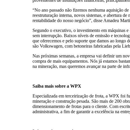
provenientes de instituições financeiras, principalm
“No ano passado não fizemos nenhuma aquisição de e
reestruturação interna, novos sistemas, e abertura d
rentabilidade do nosso negócio”, disse Amadeu Mart
Segundo o executivo, o investimento em máquinas e e
sem interrupção. Baixos níveis de emissão e tecnolo
que oferecemos e pelo suporte que damos ao longo do
são Volkswagen, com betoneiras fabricadas pela Liebhe
Nas próximas semanas, a empresa vai definir um nov
compra de mais equipamentos. Nós já estamos bastante
na mineração, mas queremos avançar na parte de infrae
Saiba mais sobre a WPX
Especializada em terceirização de frota, a WPX foi 
mineração e construção pesada. São mais de 200 obras
dimensionamento de frotas para o cliente. Com escri
administrativa, a fim de garantir a excelência na ent