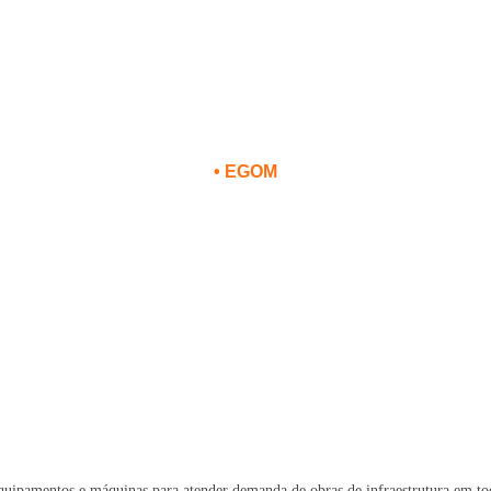
Home
Quem somos
Serviços
Press releases
•
EGOM
es em novos equipamentos e máqui
 obras de infraestrutura em todo p
ipamentos e máquinas para atender demanda de obras de infraestrutura em to