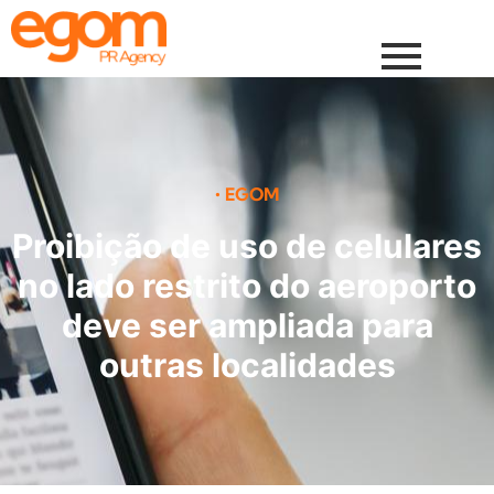
•
EGOM
Proibição de uso de celulares
no lado restrito do aeroporto
deve ser ampliada para
outras localidades