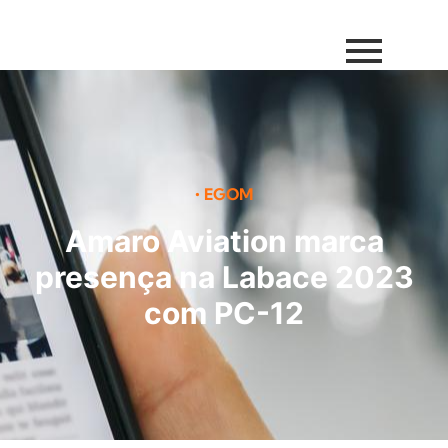
•
EGOM
Amaro Aviation marca
presença na Labace 2023
com PC-12