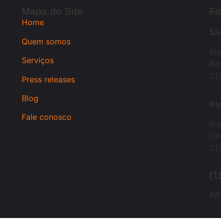
Mapa do Site
Fa
Home
Sã
Quem somos
Al
Serviços
Bar
CE
Press releases
Blog
Rio
Fale conosco
Ru
Cen
CE
(1
eg