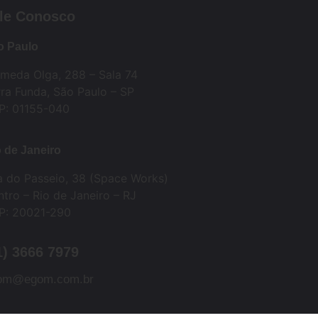
le Conosco
o Paulo
ameda Olga, 288 – Sala 74
ra Funda, São Paulo – SP
P: 01155-040
 de Janeiro
a do Passeio, 38 (Space Works)
tro – Rio de Janeiro – RJ
P: 20021-290
1) 3666 7979
om@egom.com.br