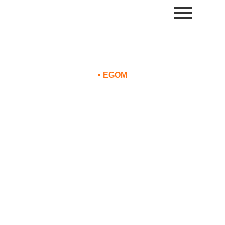
•
EGOM
Com alta temporada de
verão, acidentes náuticos
são mais comuns e precisam
de cobertura