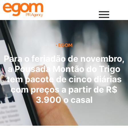
•
EGOM
Para o feriadão de novembro,
a Pousada Montão do Trigo
tem pacote de cinco diárias
com preços a partir de R$
3.900 o casal