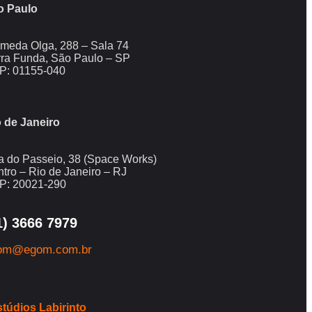
o Paulo
meda Olga, 288 – Sala 74
ra Funda, São Paulo – SP
P: 01155-040
 de Janeiro
 do Passeio, 38 (Space Works)
tro – Rio de Janeiro – RJ
P: 20021-290
1) 3666 7979
om@egom.com.br
túdios Labirinto