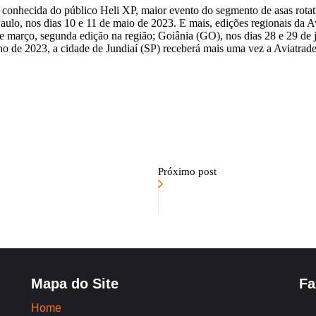
já conhecida do público Heli XP, maior evento do segmento de asas rota
aulo, nos dias 10 e 11 de maio de 2023. E mais, edições regionais da 
 de março, segunda edição na região; Goiânia (GO), nos dias 28 e 29 de j
ano de 2023, a cidade de Jundiaí (SP) receberá mais uma vez a Aviatrad
Próximo post
Mapa do Site
Fa
Home