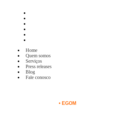
Home
Quem somos
Serviços
Press releases
Blog
Fale conosco
Home
Quem somos
Serviços
Press releases
Blog
Fale conosco
•
EGOM
a base na Flórida e a criação de pa
ncipais feiras internacionais de avi