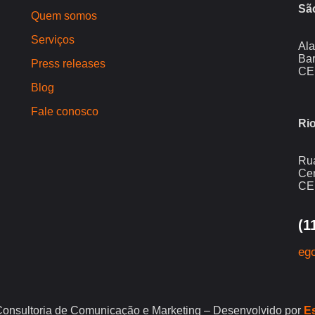
Sã
Quem somos
Serviços
Ala
Bar
Press releases
CE
Blog
Fale conosco
Rio
Rua
Cen
CE
(1
eg
onsultoria de Comunicação e Marketing – Desenvolvido por
Es