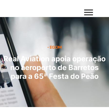
•
EGOM
Real Aviation apoia operação
no aeroporto de Barretos
para a 65ª Festa do Peão