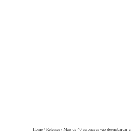
Mais de 40 aeronaves vã
Home
/
Releases
/
Mais de 40 aeronaves vão desembarcar e