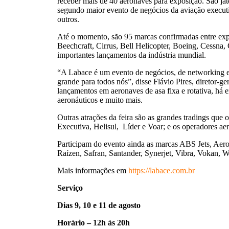
receber mais de 40 aeronaves para exposição. São ja
segundo maior evento de negócios da aviação executiv
outros.
Até o momento, são 95 marcas confirmadas entre expos
Beechcraft, Cirrus, Bell Helicopter, Boeing, Cessn
importantes lançamentos da indústria mundial.
“A Labace é um evento de negócios, de networking e de
grande para todos nós”, disse Flávio Pires, diretor-
lançamentos em aeronaves de asa fixa e rotativa, há
aeronáuticos e muito mais.
Outras atrações da feira são as grandes tradings qu
Executiva, Helisul, Líder e Voar; e os operadores 
Participam do evento ainda as marcas ABS Jets, Aero
Raízen, Safran, Santander, Synerjet, Vibra, Vokan, Wo
Mais informações em
https://labace.com.br
Serviço
Dias 9, 10 e 11 de agosto
Horário – 12h às 20h