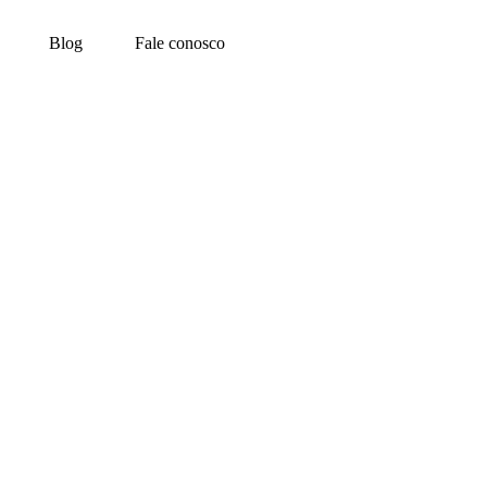
Blog
Fale conosco
articipar da Labace 2022