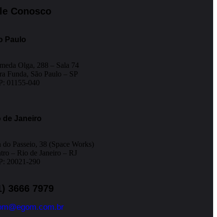
le Conosco
o Paulo
meda Olga, 288 – Sala 74
ra Funda, São Paulo – SP
: 01155-040
 de Janeiro
 do Passeio, 38 (Space Works)
tro – Rio de Janeiro – RJ
: 20021-290
1) 3666 7979
om@egom.com.br