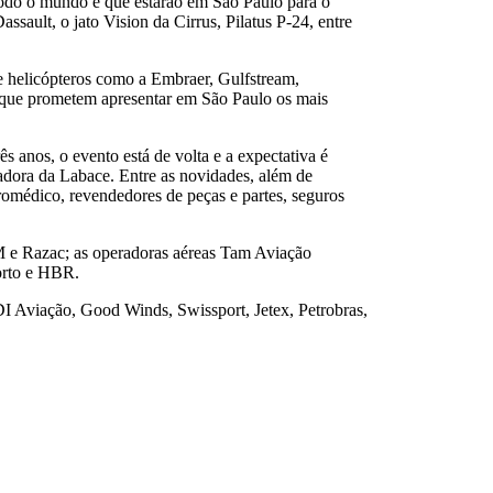
 todo o mundo e que estarão em São Paulo para o
ault, o jato Vision da Cirrus, Pilatus P-24, entre
 e helicópteros como a Embraer, Gulfstream,
 que prometem apresentar em São Paulo os mais
s anos, o evento está de volta e a expectativa é
zadora da Labace. Entre as novidades, além de
romédico, revendedores de peças e partes, seguros
M e Razac; as operadoras aéreas Tam Aviação
orto e HBR.
I Aviação, Good Winds, Swissport, Jetex, Petrobras,