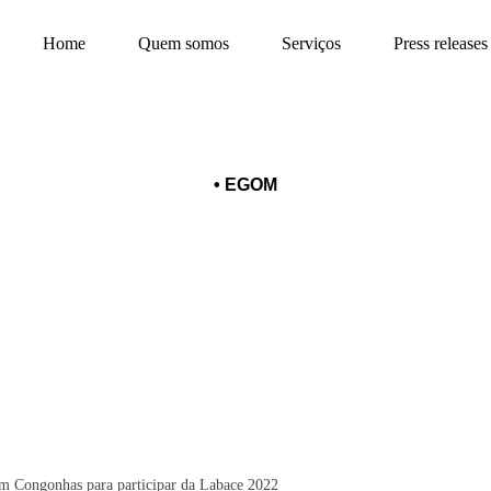
Home
Quem somos
Serviços
Press releases
•
EGOM
o desembarcar em Congonhas para p
m Congonhas para participar da Labace 2022