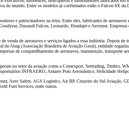
tos executivos, turboélices, helicópteros e monomotores fabricados em
a do mundo. Entre os modelos já confirmados estão o Falcon 8X da Dass
itores e patrocinadores na feira. Entre eles, fabricantes de aeronaves
a, Goodyear, Dassault Falcon, Leonardo, Hondajet e Aeromot. Empresas
 venda de aeronaves e serviços ligados a essa indústria. Depois de trê
geral da Abag (Associação Brasileira de Aviação Geral), entidade organi
 empresas de compartilhamento de aeronaves, manutenção, transporte ae
e operam no setor da aviação como a Comexport, Sertrading, Timbro, W
aeroportuários INFRAERO, Antares Polo Aeronáutico, Helicidade Helip
mot, Aero Safety, AGS Logistics, Air BP, Cruzeiro do Sul Aviação, GD
rld Fuel Services, entre outras.