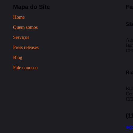
Mapa do Site
Fa
Home
Sã
Quem somos
Serviços
Ala
Bar
Press releases
CEP
Blog
Fale conosco
Rio
Rua
Cen
CEP
(1
eg