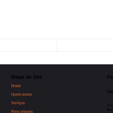
Mapa do Site
Fa
Home
Sã
Quem somos
Serviços
Ala
Bar
Press releases