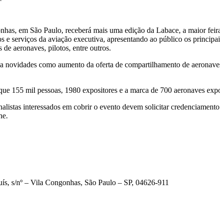
onhas, em São Paulo, receberá mais uma edição da Labace, a maior fei
os e serviços da aviação executiva, apresentando ao público os principa
e aeronaves, pilotos, entre outros.
a novidades como aumento da oferta de compartilhamento de aeronave
que 155 mil pessoas, 1980 expositores e a marca de 700 aeronaves expo
alistas interessados em cobrir o evento devem solicitar credenciament
ne.
ís, s/nº – Vila Congonhas, São Paulo – SP, 04626-911