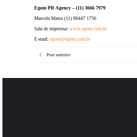
Egom PR Agency – (11) 3666 7979
Marcela Matos (11) 98447 1756
Sala de imprensa:
www.egom.com.br
E-mail:
egom@egom.com.br
Post anterior