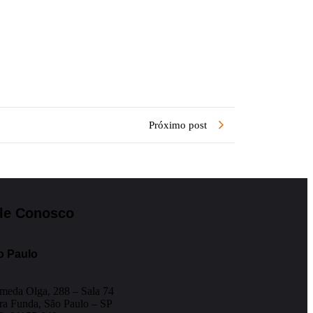
Próximo post
le Conosco
o Paulo
meda Olga, 288 – Sala 74
ra Funda, São Paulo – SP