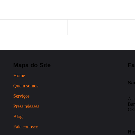
Mapa do Site
Fa
Home
Sã
Quem somos
Serviços
Ala
Bar
Press releases
CEP
Blog
Fale conosco
Rio