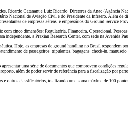
ides, Ricardo Catanant e Luiz Ricardo, Diretores da Anac (Agência Na
rio Nacional de Aviação Civil e do Presidente da Infraero. Além de di
epresentantes de empresas aéreas e empresários do Ground Service Prov
iz com cinco dimensões: Regulatória, Financeira, Operacional, Pessoa
resa independente, a Praxian Research Center, com sede na Avenida Pau
eronáutica. Hoje, as empresas de ground handling no Brasil respondem p
 atendimento de passageiros, tripulantes, bagagens, check-in, manuseio
ão apresentar uma série de documentos que comprovem condições regula
oporto, além de poder servir de referência para a fiscalização por par
ios e outros classificatórios, totalizando uma soma máxima de 100 pon