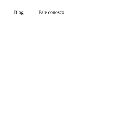
Blog
Fale conosco
nd handling acontece no
a