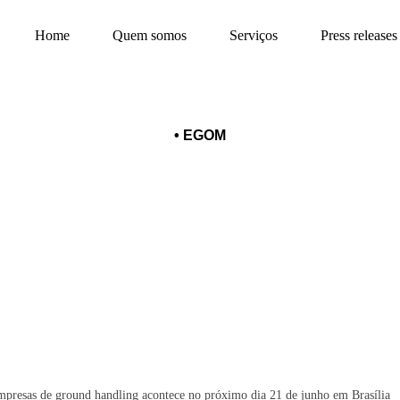
Home
Quem somos
Serviços
Press releases
•
EGOM
certificação das empresas de grou
próximo dia 21 de junho em Brasíli
empresas de ground handling acontece no próximo dia 21 de junho em Brasília