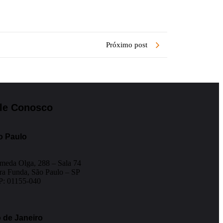
Próximo post
le Conosco
o Paulo
meda Olga, 288 – Sala 74
ra Funda, São Paulo – SP
: 01155-040
 de Janeiro