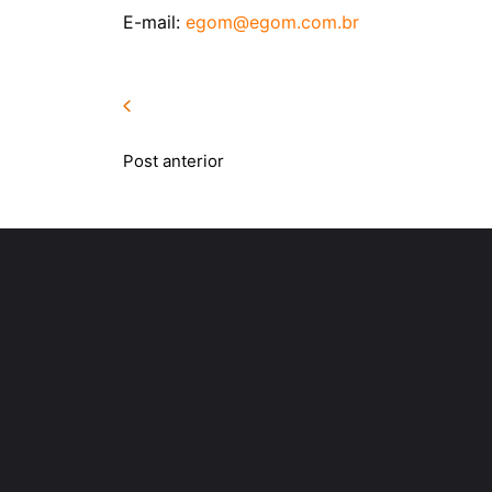
E-mail:
egom@egom.com.br
Post anterior