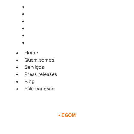
Home
Quem somos
Serviços
Press releases
Blog
Fale conosco
Home
Quem somos
Serviços
Press releases
Blog
Fale conosco
•
EGOM
os: carrocerias sobre chassi re