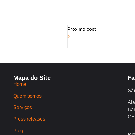
Próximo post
Mapa do Site
Fa
Home
Sã
Quem somos
Ala
Serviços
Bar
CE
Press releases
Blog
Rio