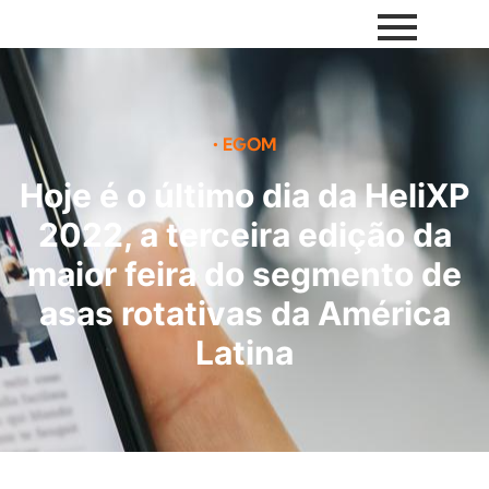
•
EGOM
Hoje é o último dia da HeliXP
2022, a terceira edição da
maior feira do segmento de
asas rotativas da América
Latina