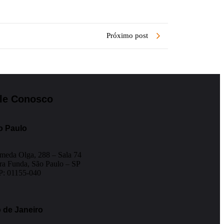
Próximo post
le Conosco
o Paulo
meda Olga, 288 – Sala 74
ra Funda, São Paulo – SP
: 01155-040
 de Janeiro