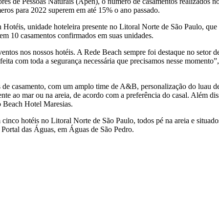
dores de Pessoas Naturais (Apen), o número de casamentos realizados
úmeros para 2022 superem em até 15% o ano passado.
otéis, unidade hoteleira presente no Litoral Norte de São Paulo, que
á tem 10 casamentos confirmados em suas unidades.
eventos nos nossos hotéis. A Rede Beach sempre foi destaque no setor d
 feita com toda a segurança necessária que precisamos nesse momento”
s de casamento, com um amplo time de A&B, personalização do luau de b
rente ao mar ou na areia, de acordo com a preferência do casal. Além d
o Beach Hotel Maresias.
inco hotéis no Litoral Norte de São Paulo, todos pé na areia e situad
o Portal das Águas, em Águas de São Pedro.