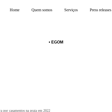
Home
Quem somos
Serviços
Press releases
•
EGOM
olta a receber procura por casamen
ra por casamentos na praia em 2022