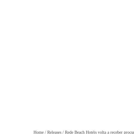
Rede Beach Hotéis v
Home
/
Releases
/
Rede Beach Hotéis volta a receber procu