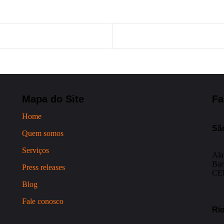
Mapa do Site
Fa
Home
Sã
Quem somos
Serviços
Ala
Bar
Press releases
CEP
Blog
Fale conosco
Rio