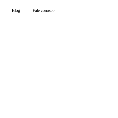
Blog
Fale conosco
tos na praia em 2022