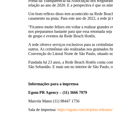
Portal da Transparência da Associação dos Registra
relação ao ano de 2020. E a perspectiva é que os n
Um bom reflexo disso tem acontecido na Rede Beach H
casamento na praia. Para este ano de 2022, a rede j
“Ficamos muito felizes em voltar a realizar grandes 
nos preparamos bastante para que essa retomada seja
de grupo e eventos da Rede Beach Hotéis.
A rede oferece serviços exclusivos para as cerimônia
outros. As cerimônias são realizadas nos gramados f
Convenção do Litoral Norte de São Paulo, situado n
Fundada há 23 anos, a Rede Beach Hotéis conta com c
São Sebastião. E mais um no interior de São Paulo, 
Informações para a imprensa
Egom PR Agency – (11) 3666 7979
Marcela Matos (11) 98447 1756
Sala de imprensa:
https://egom.com.br/press-releases/