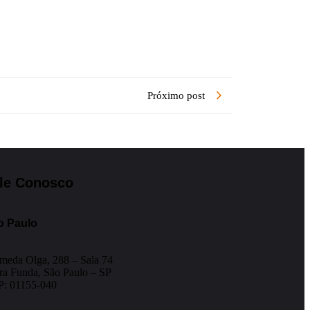
Próximo post
le Conosco
o Paulo
meda Olga, 288 – Sala 74
ra Funda, São Paulo – SP
: 01155-040