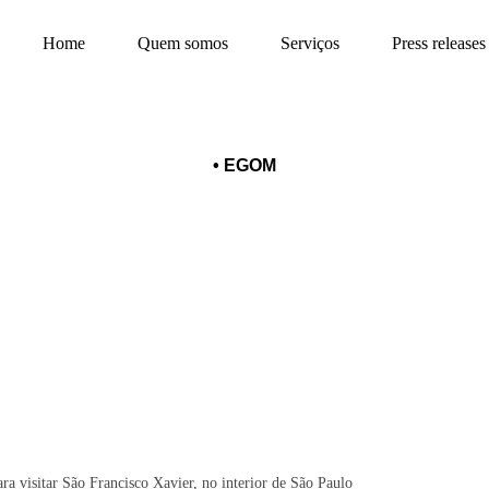
Home
Quem somos
Serviços
Press releases
•
EGOM
de novembro para visitar São Franci
São Paulo
a visitar São Francisco Xavier, no interior de São Paulo