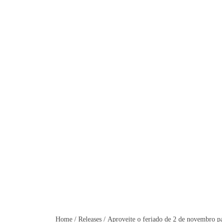
Aproveite o feriado de 2 
Home
/
Releases
/
Aproveite o feriado de 2 de novembro par