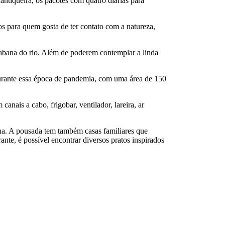
ntiqueira, os pacotes com quatro diárias para
s para quem gosta de ter contato com a natureza,
cabana do rio. Além de poderem contemplar a linda
urante essa época de pandemia, com uma área de 150
nais a cabo, frigobar, ventilador, lareira, ar
ha. A pousada tem também casas familiares que
te, é possível encontrar diversos pratos inspirados