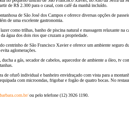
da no pequeno distrito de São Francisco Xavier, no Alto da Serra da Ma
tir de R$ 2.300 para o casal, com café da manhã incluído.
ntanhosa de São José dos Campos e oferece diversas opções de passeio
 além de uma excelente gastronomia.
azer como trilhas, banho de piscina natural e massagem relaxante na 
da água dos dois rios que cruzam a propriedade.
 do centrinho de São Francisco Xavier e oferece um ambiente seguro d
 evita aglomerações.
ducha a gás, secador de cabelos, aquecedor de ambiente a óleo, tv com ca
tanhas.
a de ofurô individual e banheiro envidraçado com vista para a montan
uipada com microondas, frigobar e fogão de quatro bocas. No restauran
barbara.com.br/
ou pelo telefone (12) 3926 1190.