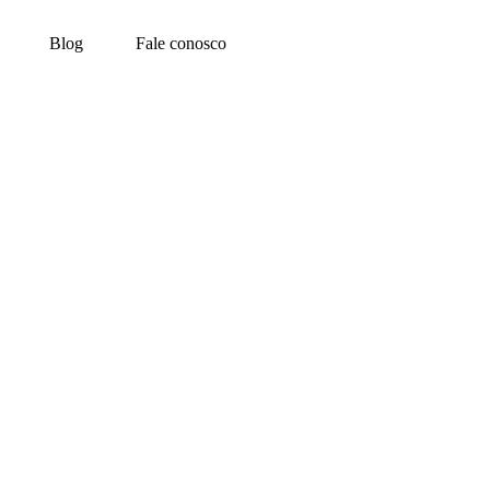
Blog
Fale conosco
sco Xavier, no interior de