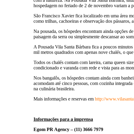
com a natureza. Na Pousada Vila Santa Bárbara, situa
hospedagem no feriado de 2 de novembro variam a par
São Francisco Xavier fica localizado em uma área mo
como trilhas, cachoeiras e observação dos pássaros,
Na pousada, os hóspedes encontram ainda opções de l
paisagem da serra ou simplesmente descansar ao som 
A Pousada Vila Santa Bárbara fica a poucos minutos
mil metros quadrados com apenas nove chalés, o que
Todos os chalés contam com lareira, cama queen size, 
condicionado e varanda com rede e vista para as mon
Nos bangalôs, os hóspedes contam ainda com banheir
acomodam até cinco pessoas, com cozinha integrada eq
na culinária brasileira.
Mais informações e reservas em
http://www.vilasanta
Informações para a imprensa
Egom PR Agency – (11) 3666 7979