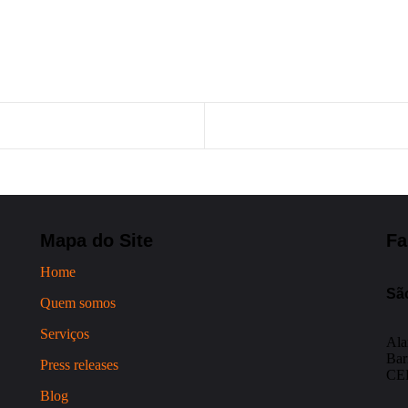
Mapa do Site
Fa
Home
Sã
Quem somos
Serviços
Ala
Bar
Press releases
CEP
Blog