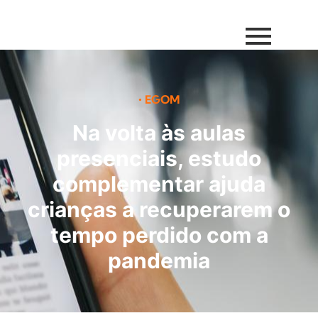
•
EGOM
Na volta às aulas
presenciais, estudo
complementar ajuda
crianças a recuperarem o
tempo perdido com a
pandemia