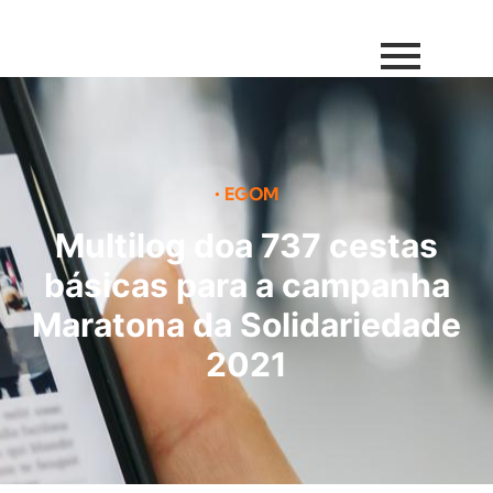
•
EGOM
Multilog doa 737 cestas
básicas para a campanha
Maratona da Solidariedade
2021