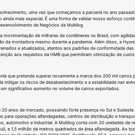
onhecimento, uma vez que começamos a parceria no ano passado
o ainda mais especial. É uma forma de validar nosso esforço cont
 Desenvolvimento de Negócios da Multilog.
na movimentação de milhares de contêineres no Brasil, com agilid
ão da montadora mesmo durante a pandemia. Além disso, a Hyund
treinados e atualizados, atentos aos padrões de conformidade da
atenção aos requisitos da HMB que permitiram otimização de cust
mônia que pretende superar novamente a marca dos 200 mil carros
nda mitigar os riscos de desabastecimento e a estabilidade nas e
a um significativo aumento no volume de carros exportados.
 20 anos de mercado, possuindo forte presença no Sul e Sudeste. P
s para operações alfandegadas, centros de distribuição e transpo
 automotivo e industrial. A Multilog conta com 20 unidades de n
Sul), e 1,5 milhão de metros quadrados de área alfandegada. Ao to