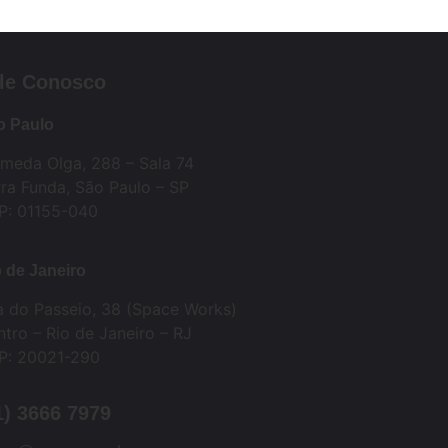
le Conosco
o Paulo
ameda Olga, 288 – Sala 74
ra Funda, São Paulo – SP
P: 01155-040
 de Janeiro
a do Passeio, 38 (Space Works)
tro – Rio de Janeiro – RJ
P: 20021-290
1) 3666 7979