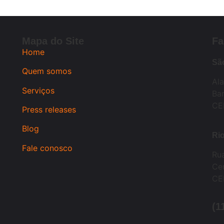
Mapa do Site
Fa
Home
Sã
Quem somos
Al
Serviços
Bar
CE
Press releases
Blog
Rio
Fale conosco
Ru
Cen
CE
(1