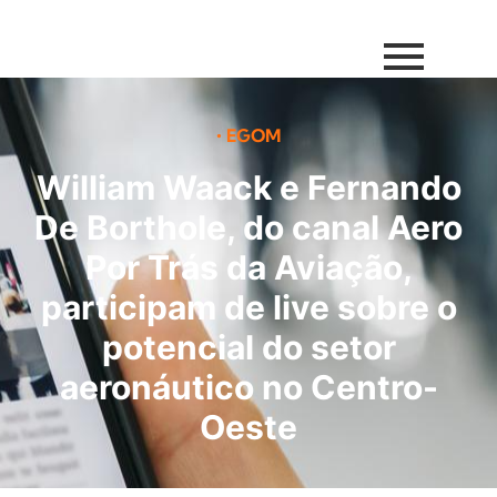
•
EGOM
William Waack e Fernando
De Borthole, do canal Aero
Por Trás da Aviação,
participam de live sobre o
potencial do setor
aeronáutico no Centro-
Oeste