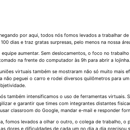
gando por aqui, todos nós fomos levados a trabalhar de
de 100 dias e traz gratas surpresas, pelo menos na nossa á
a equipe aumentar. Sem deslocamentos, o foco no trabalho 
tomado na frente do computador às 9h para abrir a lojinha
uniões virtuais também se mostraram não só muito mais efi
não peguei o carro e rodei diversos quilômetros para um 
bjetividade.
ós também intensificamos o uso de ferramentas virtuais. Sa
ilizar e garantir que times com integrantes distantes fis
 usar classroom do Google, mandar e-mail e responder for
, fomos levados a olhar o outro, o colega de trabalho, o p
 dores e dificuldades de cada um no dia a dia precisou se