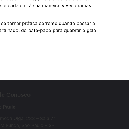
s e cada um, à sua maneira, viveu dramas
se tornar prática corrente quando passar a
artilhado, do bate-papo para quebrar o gelo
le Conosco
o Paulo
ameda Olga, 288 – Sala 74
ra Funda, São Paulo – SP