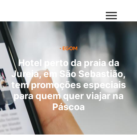
•
EGOM
Hotel perto da praia da
Jureia, em São Sebastião,
tem promoções especiais
para quem quer viajar na
Páscoa