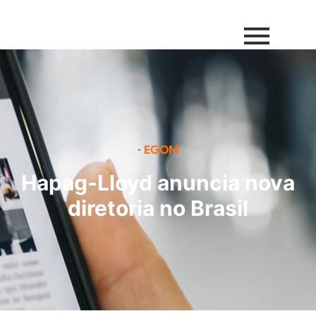
•
EGOM
Hapag-Lloyd anuncia nova
diretoria no Brasil