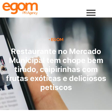
•
EGOM
Restaurante no Mercado
Municipal tem chope bem
tirado, caipirinhas com
frutas exóticas e deliciosos
petiscos