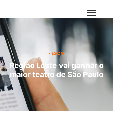
•
EGOM
Região Leste vai ganhar o
maior teatro de São Paulo