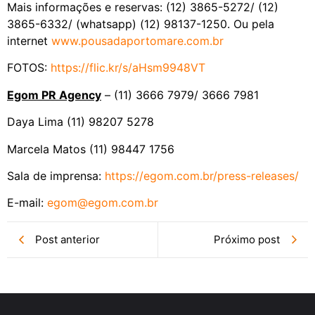
Mais informações e reservas: (12) 3865-5272/ (12)
3865-6332/ (whatsapp) (12) 98137-1250. Ou pela
internet
www.pousadaportomare.com.br
FOTOS:
https://flic.kr/s/aHsm9948VT
Egom PR Agency
– (11) 3666 7979/ 3666 7981
Daya Lima (11) 98207 5278
Marcela Matos (11) 98447 1756
Sala de imprensa:
https://egom.com.br/press-
releases/
E-mail:
egom@egom.com.br
Post anterior
Próximo post