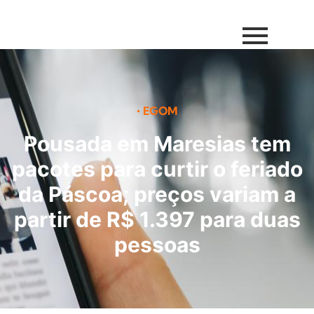
•
EGOM
Pousada em Maresias tem
pacotes para curtir o feriado
da Páscoa; preços variam a
partir de R$ 1.397 para duas
pessoas