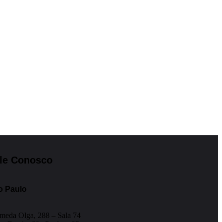
le Conosco
o Paulo
meda Olga, 288 – Sala 74