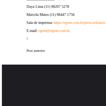
Daya Lima (11) 98207 5278
Marcela Matos (11) 98447 1756
Sala de imprensa:
https://egom.com.br/press-
releases/
E-mail:
egom@egom.com.br
Post anterior