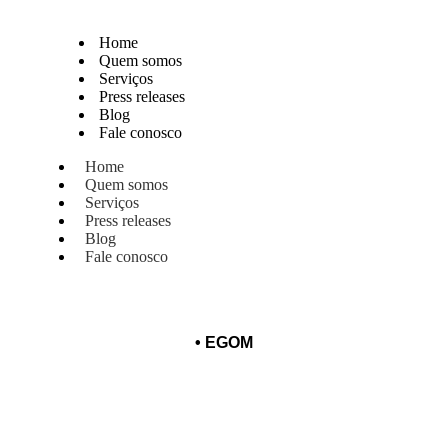
Home
Quem somos
Serviços
Press releases
Blog
Fale conosco
Home
Quem somos
Serviços
Press releases
Blog
Fale conosco
•
EGOM
 semana de capacitação com chefes
time de alimentos e bebidas