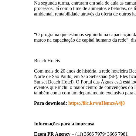
Na segunda turma, entraram em sala de aula as camarei
processos. Já com o time de alimentos e bebidas, os l
ambiental, rentabilidade através da oferta de outros ite
“O programa que estamos seguindo na capacitação d
marco na capacitação de capital humano da rede”, diss
Beach Hotéis
Com mais de 20 anos de história, a rede hoteleira Be
Norte de São Paulo, em São Sebastião (SP). Eles fi
Sunset Beach Hotel). O Portal das Águas está está l
eventos que inclui o maior centro de convenções do L
também conta com um departamento exclusivo para a 
Para download:
https://flic.kr/s/aHsmzsA4j8
Informações para a imprensa
Egom PR Agency
– (11) 3666 7979/ 3666 7981