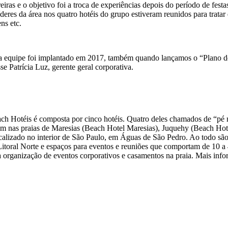
ras e o objetivo foi a troca de experiências depois do período de festa
íderes da área nos quatro hotéis do grupo estiveram reunidos para trata
ns etc.
a equipe foi implantado em 2017, também quando lançamos o “Plano d
e Patrícia Luz, gerente geral corporativa.
ach Hotéis é composta por cinco hotéis. Quatro deles chamados de “pé na
cam nas praias de Maresias (Beach Hotel Maresias), Juquehy (Beach 
ocalizado no interior de São Paulo, em Águas de São Pedro. Ao todo s
itoral Norte e espaços para eventos e reuniões que comportam de 10 a 4
organização de eventos corporativos e casamentos na praia. Mais inf