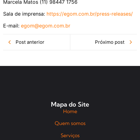
Marcela Matos (11) 98447 1756
Sala de imprensa:
https://egom.com.br/press-
releases/
E-mail:
egom@egom.com.br
Post anterior
Próximo post
Mapa do Site
Home
Quem somos
Serviços