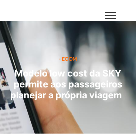
•
EGOM
Modelo low cost da SKY
permite aos passageiros
planejar a própria viagem