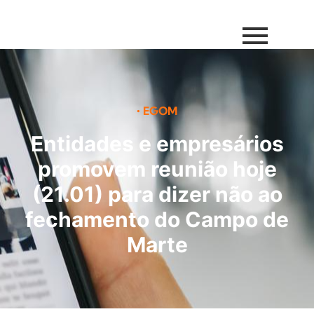
•
EGOM
Entidades e empresários
promovem reunião hoje
(21.01) para dizer não ao
fechamento do Campo de
Marte