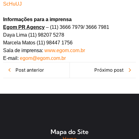
ScHuUJ
Informações para a imprensa
Egom PR Agency
– (11) 3666 7979/ 3666 7981
Daya Lima (11) 98207 5278
Marcela Matos (11) 98447 1756
Sala de imprensa:
www.egom.com.br
E-mail:
egom@egom.com.br
Post anterior
Próximo post
Mapa do Site
Home