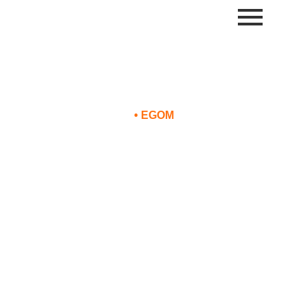
•
EGOM
Descontos da felicidade
estão de volta na rede Bahia
Principe Hotel & Resorts