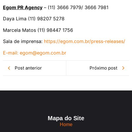
Egom PR Agency
– (11) 3666 7979/ 3666 7981
Daya Lima (11) 98207 5278
Marcela Matos (11) 98447 1756
Sala de imprensa:
https://egom.com.br/press-
releases/
E-mail:
egom@egom.com.br
Post anterior
Próximo post
Mapa do Site
Home