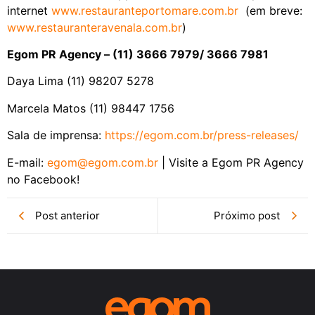
internet
www.restauranteportomare.com.
br
(em breve:
www.restauranteravenala.com.br
)
Egom PR Agency – (11) 3666 7979/ 3666 7981
Daya Lima (11) 98207 5278
Marcela Matos (11) 98447 1756
Sala de imprensa:
https://egom.com.br/press-
releases/
E-mail:
egom@egom.com.br
| Visite a Egom PR Agency
no Facebook!
Post anterior
Próximo post