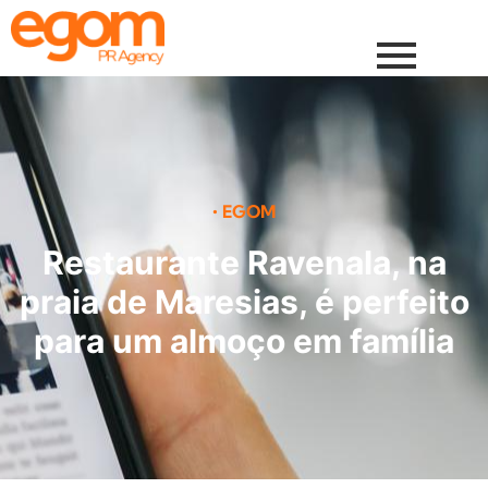
•
EGOM
Restaurante Ravenala, na
praia de Maresias, é perfeito
para um almoço em família