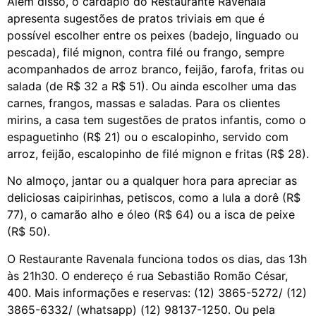
Além disso, o cardápio do Restaurante Ravenala
apresenta sugestões de pratos triviais em que é
possível escolher entre os peixes (badejo, linguado ou
pescada), filé mignon, contra filé ou frango, sempre
acompanhados de arroz branco, feijão, farofa, fritas ou
salada (de R$ 32 a R$ 51). Ou ainda escolher uma das
carnes, frangos, massas e saladas. Para os clientes
mirins, a casa tem sugestões de pratos infantis, como o
espaguetinho (R$ 21) ou o escalopinho, servido com
arroz, feijão, escalopinho de filé mignon e fritas (R$ 28).
No almoço, jantar ou a qualquer hora para apreciar as
deliciosas caipirinhas, petiscos, como a lula a dorê (R$
77), o camarão alho e óleo (R$ 64) ou a isca de peixe
(R$ 50).
O Restaurante Ravenala funciona todos os dias, das 13h
às 21h30. O endereço é rua Sebastião Romão César,
400. Mais informações e reservas: (12) 3865-5272/ (12)
3865-6332/ (whatsapp) (12) 98137-1250. Ou pela