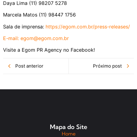
Daya Lima (11) 98207 5278
Marcela Matos (11) 98447 1756
Sala de imprensa:
https://egom.com.br/press-
releases/
E-mail:
egom@egom.com.br
Visite a Egom PR Agency no Facebook!
Post anterior
Próximo post
Mapa do Site
Home