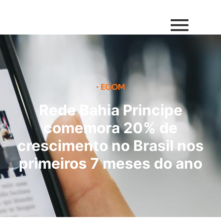
•
EGOM
Rede Bahia Principe
comemora 20% de
crescimento no Brasil nos
primeiros 7 meses do ano